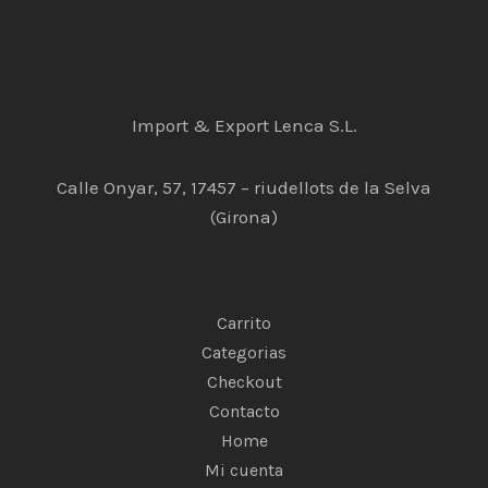
m
Import & Export Lenca S.L.
Calle Onyar, 57, 17457 – riudellots de la Selva
(Girona)
Carrito
Categorias
Checkout
Contacto
Home
Mi cuenta