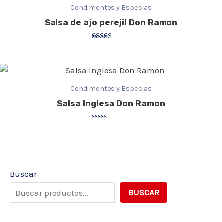
Condimentos y Especias
Salsa de ajo perejil Don Ramon
Valorado
con
2.43
de 5
Condimentos y Especias
Salsa Inglesa Don Ramon
Valorado
con
0
de
5
Buscar
BUSCAR