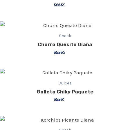
Valorado
con
4.00
de 5
Snack
Churro Quesito Diana
Valorado
con
2.75
de 5
Dulces
Galleta Chiky Paquete
Valorado
con
2.33
de 5