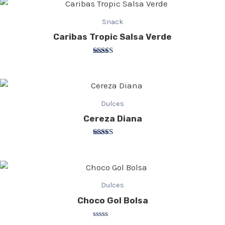
de 5
Snack
Caribas Tropic Salsa Verde
Valorado
con
2.75
de 5
Dulces
Cereza Diana
Valorado
con
3.20
de 5
Dulces
Choco Gol Bolsa
Valorado