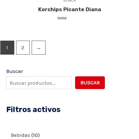
Snack
Korchips Picante Diana
Valorado
con
0
de
5
1
2
→
Buscar
BUSCAR
Filtros activos
Bebidas
10