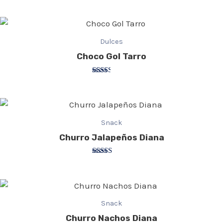
con
0
de
5
Dulces
Choco Gol Tarro
Valorado
con
2.40
de 5
Snack
Churro Jalapeños Diana
Valorado
con
2.75
de 5
Snack
Churro Nachos Diana