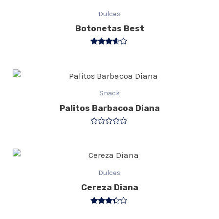
Dulces
Botonetas Best
Valorado
con
3.50
de 5
Snack
Palitos Barbacoa Diana
Valorado
con
0
de
5
Dulces
Cereza Diana
Valorado
con