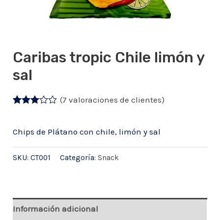
Caribas tropic Chile limón y
sal
(
7
valoraciones de clientes)
Valorado
6
con
3.00
de
Chips de Plátano con chile, limón y sal
5 en
base a
valoraciones
SKU:
CT001
Categoría:
Snack
de
clientes
Información adicional