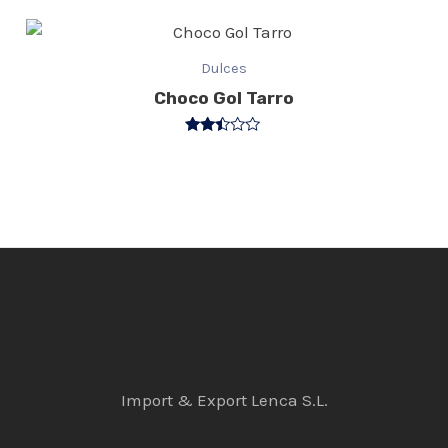
3.20
de 5
Dulces
Choco Gol Tarro
Valorado
con
2.40
de 5
Import & Export Lenca S.L.