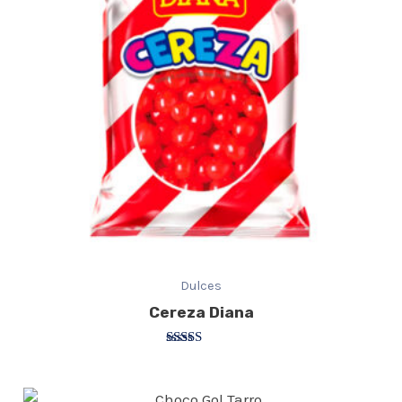
Dulces
Cereza Diana
Valorado
con
3.20
de 5