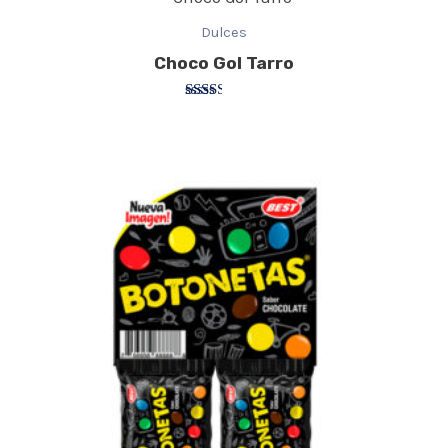
Dulces
Choco Gol Tarro
Valorado
con
2.40
de 5