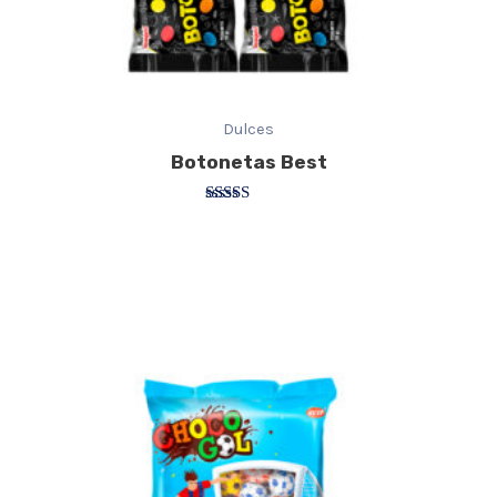
Dulces
Botonetas Best
Valorado
con
3.50
de 5