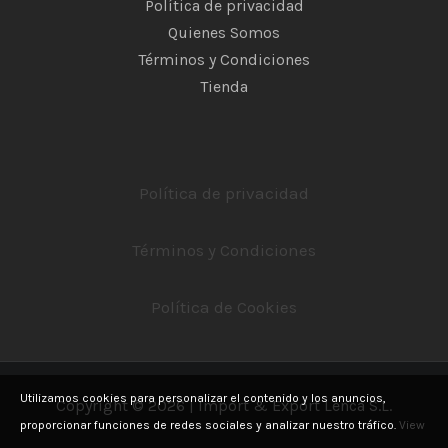
Política de privacidad
Quienes Somos
Términos y Condiciones
Tienda
Política de privacidad
Términos y Condiciones
Política de Cookies
Utilizamos cookies para personalizar el contenido y los anuncios,
Copyright © 2026 | Import & Export Lenca S.L.
proporcionar funciones de redes sociales y analizar nuestro tráfico.
View