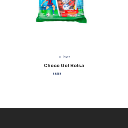
Dulces
Choco Gol Bolsa
Valorado
con
0
de
5