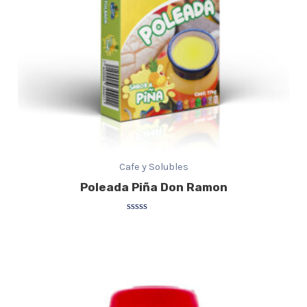
Cafe y Solubles
Poleada Piña Don Ramon
Valorado
con
0
de
5