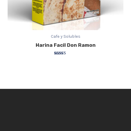
Cafe y Solubles
Harina Facil Don Ramon
Valorado
con
3.67
de 5