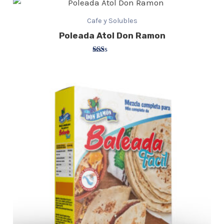
Cafe y Solubles
Poleada Atol Don Ramon
Valorado
con
1.50
de
5