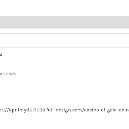
de
clientes
ones (6)
nd
 de 2026
ps://aprilmytl617088.full-design.com/casino-of-gold-dei