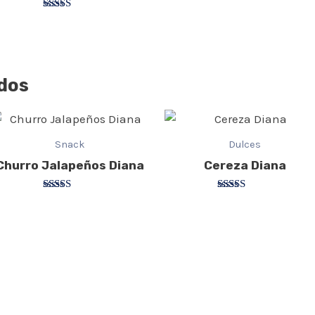
Valorado
con
2.75
de 5
dos
Snack
Dulces
Churro Jalapeños Diana
Cereza Diana
Valorado
Valorado
con
con
2.75
3.20
de 5
de 5