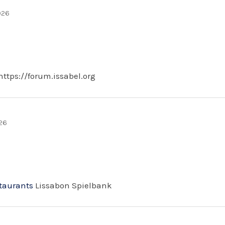
026
https://forum.issabel.org
026
staurants
Lissabon Spielbank