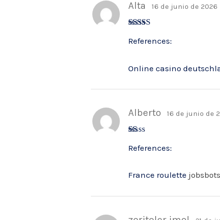
Alta
16 de junio de 2026
Valorad
References:
o con
3
de 5
Online casino deutsch
Alberto
16 de junio de 
Va
References:
lo
ra
do
co
France roulette
jobsbot
n
1
de
5
zoritoler imol