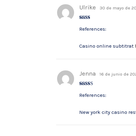
Ulrike
30 de mayo de 2
Valo
References:
rado
con
2
de
5
Casino online subtitrat
Jenna
16 de junio de 2
Valorad
References:
o con
3
de 5
New york city casino re