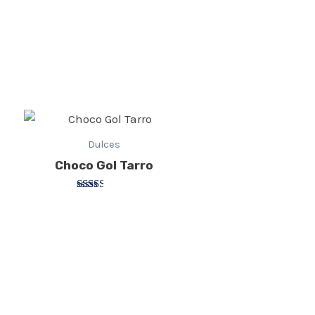
Dulces
Choco Gol Tarro
Valorado
con
2.40
de 5