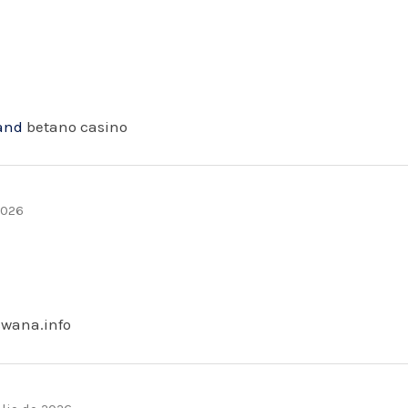
land
betano casino
2026
swana.info