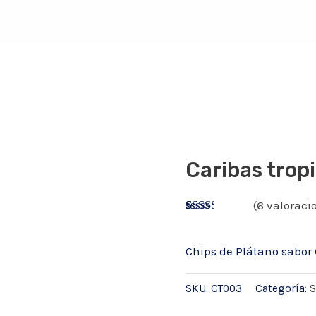
Caribas trop
(
6
valoracio
Valorado
5
con
2.20
Chips de Plátano sabor
de 5
en
base
SKU:
CT003
Categoría:
S
a
valoraciones