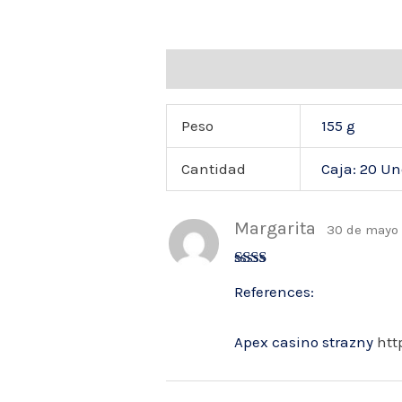
Información adicional
Valoraci
Peso
155 g
Cantidad
Caja: 20 U
Margarita
30 de mayo
Valo
References:
rado
con
2
de
5
Apex casino strazny
htt