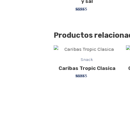
y sal
Valorado
con
3.00
de 5
Productos relaciona
Snack
Caribas Tropic Clasica
Valorado
con
4.33
de 5