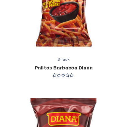
Snack
Palitos Barbacoa Diana
Valorado
con
0
de
5