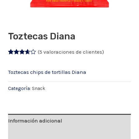
Toztecas Diana
(
5
valoraciones de clientes)
Valorado
5
con
3.60
de 5 en
Toztecas chips de tortillas Diana
base a
valoraciones
de
Categoría:
Snack
clientes
Información adicional
Valoraciones (5)