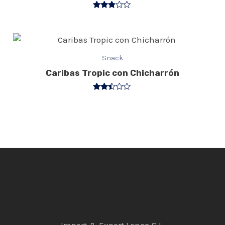
Valorado
con
2.75
de 5
Snack
Caribas Tropic con Chicharrón
Valorado
con
2.40
de 5
Import & Export Lenca S.L.