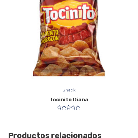
Snack
Tocinito Diana
Valorado
con
0
de
5
Productos relacionados