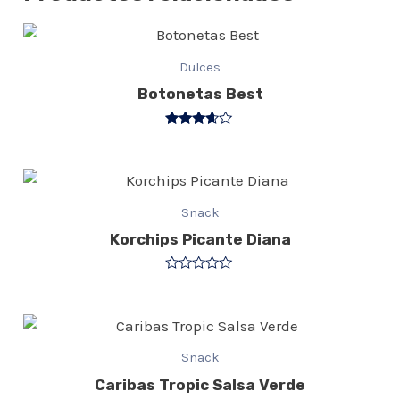
Dulces
Botonetas Best
Valorado
con
3.50
de 5
Snack
Korchips Picante Diana
Valorado
con
0
de
5
Snack
Caribas Tropic Salsa Verde